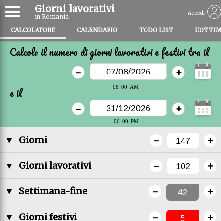
Giorni lavorativi
Accedi
in Romania
CALCOLATORE
CALENDARIO
TODO LIST
L'OTTI
Calcola il numero di giorni lavorativi e festivi tra il
-
+
e il
-
+
-
+
▼
Giorni
-
+
▼
Giorni lavorativi
-
+
▼
Settimana-fine
-
+
▼
Giorni festivi