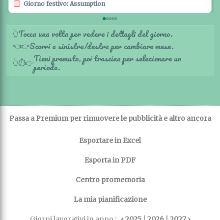
Giorno festivo: Assumption
Tocca una volta per vedere i dettagli del giorno.
👆
Scorri a sinistra/destra per cambiare mese.
👈
👉
Tieni premuto, poi trascina per selezionare un
👆
⏱️
👉
periodo.
Passa a Premium per rimuovere le pubblicità e altro ancora
Esportare in Excel
Esporta in PDF
Centro promemoria
La mia pianificazione
Giorni lavorativi in anno :
‹ 2025
|
2026
|
2027 ›