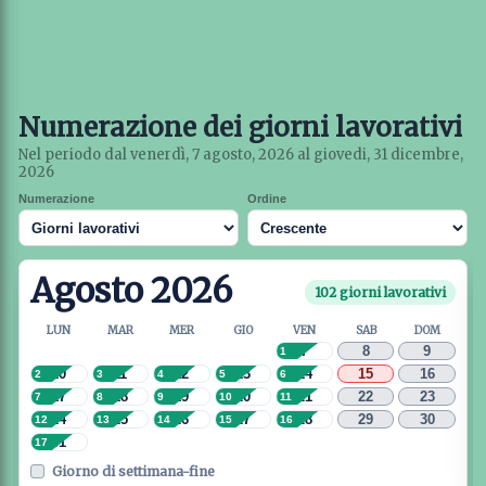
Numerazione dei giorni lavorativi
Nel periodo dal venerdì, 7 agosto, 2026 al giovedi, 31 dicembre,
2026
Numerazione
Ordine
Agosto 2026
102 giorni lavorativi
LUN
MAR
MER
GIO
VEN
SAB
DOM
7
8
9
1
10
11
12
13
14
15
16
2
3
4
5
6
17
18
19
20
21
22
23
7
8
9
10
11
24
25
26
27
28
29
30
12
13
14
15
16
31
17
Giorno di settimana-fine