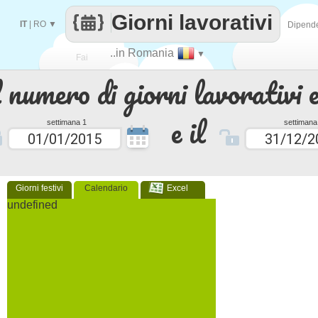
Giorni lavorativi
IT
|
RO
▼
Dipend
..in Romania
▼
Fai
 numero di giorni lavorativi e
contare
e il
settimana 1
settimana
Giorni festivi
Calendario
Excel
undefined