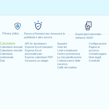
Privacy policy
Passa a Premium per rimuovere le
Quanti giorni lavorativi
pubblicità e altro ancora
nell'anno 2026?
Calcolatore
API for developers
Squadre
Configurazione
Calendario annuale
Esporta Excel standard
Todo list
Pagina di
Calendario mensile
Esporta Excel
I miei compleanni
accesso
Calendario
personalizzato
Centro promemoria
Contatti pagina
settimanale
Esporta calendario PDF
La mia pianificazione
Note legali
Dati
Incorpora un widget
L'ottimizzatore delle
Condividi
vacanza
Caffè del mattino