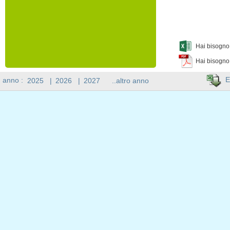
Hai bisogno 
Hai bisogno
E
n anno :
2025
|
2026
|
2027
..altro anno