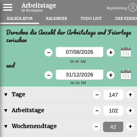
Arbeitstage
Registrierung
in Romania
KALKULATOR
KALENDER
TODO LIST
DER FERIE
Berechne die Anzahl der Arbeitstage und Feiertage
zwischen
-
+
und
-
+
-
+
▼
Tage
-
+
▼
Arbeitstage
-
+
▼
Wochenendtage