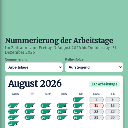
Nummerierung der Arbeitstage
Im Zeitraum vom Freitag, 7. August 2026 bis Donnerstag, 31.
Dezember 2026
Nummerierung
Reihenfolge
August 2026
102 Arbeitstage
MON
DIE
MIT
DON
FRE
SAM
SON
7
8
9
1
10
11
12
13
14
15
16
2
3
4
5
6
17
18
19
20
21
22
23
7
8
9
10
11
24
25
26
27
28
29
30
12
13
14
15
16
31
17