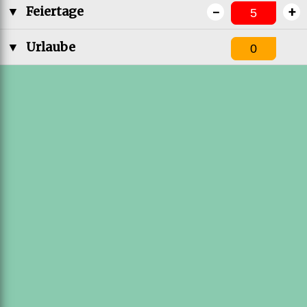
-
+
▼
Feiertage
▼
Urlaube