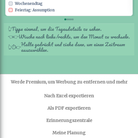
Wochenendtag
Feiertag: Assumption
Tippe einmal, um die Tagesdetails zu sehen.
👆
Wische nach links/rechts, um den Monat zu wechseln.
👈
👉
Halte gedrückt und ziehe dann, um einen Zeitraum
👆
⏱️
👉
auszuwählen.
Werde Premium, um Werbung zu entfernen und mehr
Nach Excel exportieren
Als PDF exportieren
Erinnerungszentrale
Meine Planung