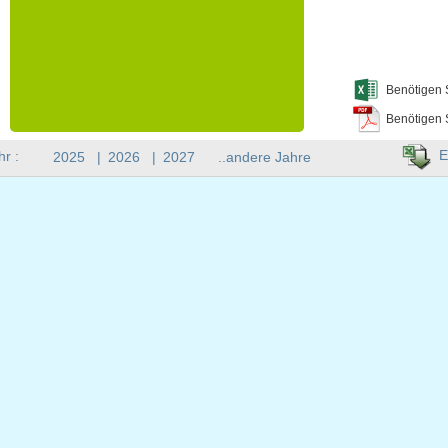
Benötigen 
Benötigen 
E
hr :
2025
|
2026
|
2027
..andere Jahre