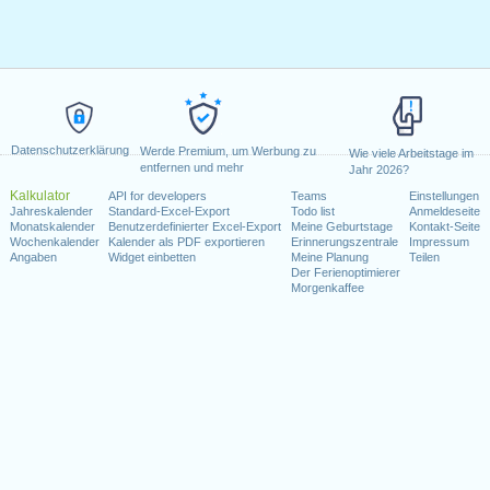
Datenschutzerklärung
Werde Premium, um Werbung zu
Wie viele Arbeitstage im
entfernen und mehr
Jahr 2026?
Kalkulator
API for developers
Teams
Einstellungen
Jahreskalender
Standard-Excel-Export
Todo list
Anmeldeseite
Monatskalender
Benutzerdefinierter Excel-Export
Meine Geburtstage
Kontakt-Seite
Wochenkalender
Kalender als PDF exportieren
Erinnerungszentrale
Impressum
Angaben
Widget einbetten
Meine Planung
Teilen
Der Ferienoptimierer
Morgenkaffee