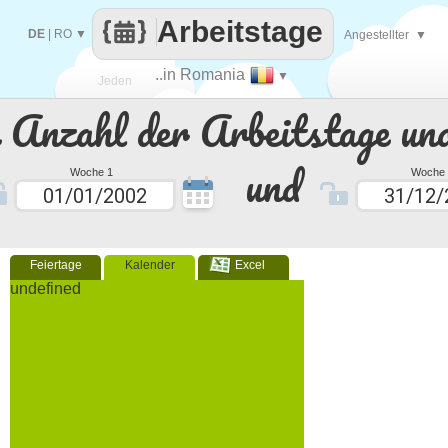
Arbeitstage
DE
|
RO
▼
Angestellter
▼
..in Romania
▼
Jeden
e Anzahl der Arbeitstage un
Tag
und
Woche 1
Woche 
Feiertage
Kalender
Excel
undefined