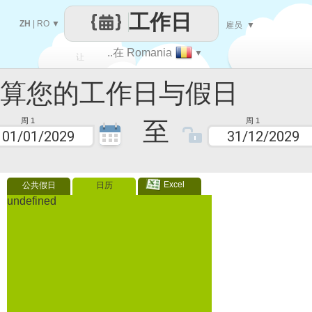
工作日
ZH
|
RO
▼
雇员
▼
..在 Romania
▼
让
您的工作日与假日
每一天
至
周 1
周 1
Excel
公共假日
日历
undefined