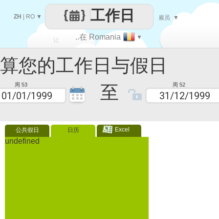
工作日
ZH
|
RO
▼
雇员
▼
..在 Romania
▼
让
您的工作日与假日
每一天
至
周 53
周 52
Excel
公共假日
日历
undefined