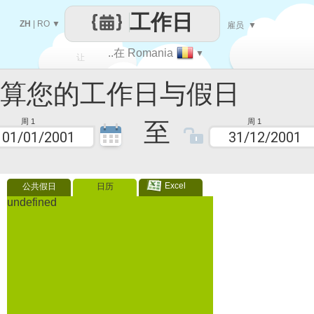
工作日
ZH
|
RO
▼
雇员
▼
..在 Romania
▼
让
您的工作日与假日
每一天
至
周 1
周 1
Excel
公共假日
日历
undefined