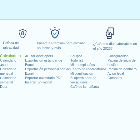
Política de
Pásate a Premium para eliminar
¿Cuántos días laborables en
privacidad
anuncios y más
el año 2026?
Calculadora
API for developers
Equipos
Configuración
Calendario
Exportación estándar de
Todo list
Página de inicio de
anual
Excel
Mis cumpleaños
sesión
Calendario
Exportación personalizada de
Centro de recordatorios
Página de contacto
mensual
Excel
Mi planificación
Aviso legal
Calendario
Exportar calendario PDF
El optimizador de
Compartir
semanal
Insertar un widget
vacaciones
Data
Café de la mañana