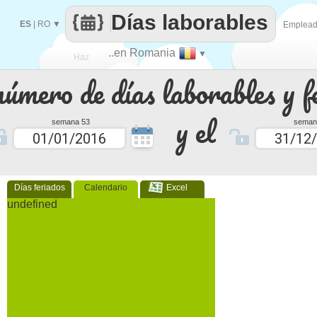
Días laborables
ES
|
RO
▼
Emplea
..en Romania
▼
Haz
número de días laborables y f
que
y el
semana 53
seman
Días feriados
Calendario
Excel
undefined