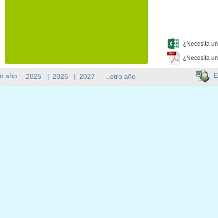
¿Necesita un
¿Necesita un
E
n año :
2025
|
2026
|
2027
..otro año