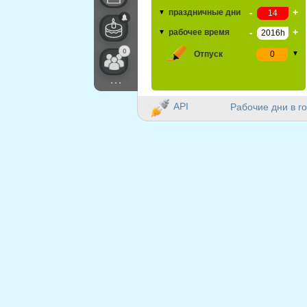
-
+
праздничные дни
▼
-
+
рабочее время
▼
0
Отпуск
▼
...
API
Рабочие дни в го