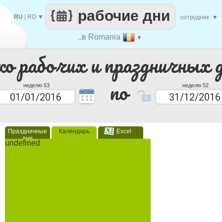
рабочие дни
RU
|
RO
▼
сотрудник
▼
..в Romania
▼
ко рабочих и праздничных 
по
неделю 53
неделю 52
Праздничные
Календарь
Excel
дни
undefined