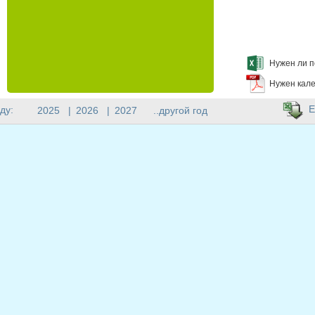
Нужен ли п
Нужен кале
E
ду:
2025
|
2026
|
2027
..другой год