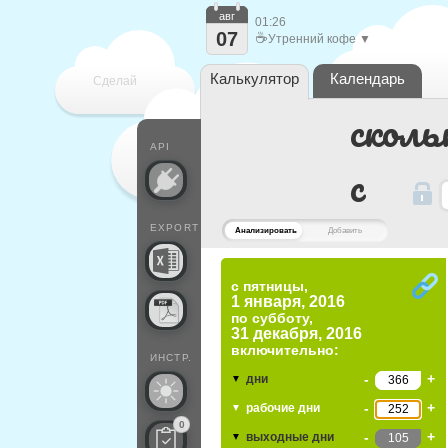
авг
01:26
07
☕
Утренний кофе ▼
Калькулятор
Календарь
Сделай
сколь
каждый
API
c
EXPORT
Анализировать
Добавить
с пятницы,
1 января, 2016
по
субботу,
31 декабря, 2016
включительно:
ИНСТР.
-
+
дни
▼
-
+
рабочие дни
▼
0
-
+
выходные дни
▼