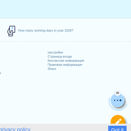
How many working days in year 2026?
настройки
Страница входа
Контактная информация
Правовая информация
Share
а
AI
Оп
privacy policy.
Got it