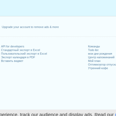
Upgrade your account to remove ads & more
API for developers
Команды
Стандартный экспорт в Excel
Todo list
Пользовательский экспорт в Excel
мои дни рождения
Экспорт календаря в PDF
Центр напоминаний
Вставить виджет
Мой план
Оптимизатор отпуск
Утренний кофе
perience, track our audience and display ads. Read our