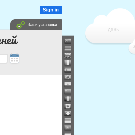
Sign in
Ваши установки
день
дней