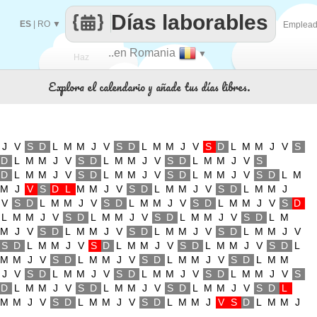
Días laborables
ES
|
RO
▼
Emplea
..en Romania
▼
Haz
Explora el calendario y añade tus días libres.
que
J
V
S
D
L
M
M
J
V
S
D
L
M
M
J
V
S
D
L
M
M
J
V
S
D
L
M
M
J
V
S
D
L
M
M
J
V
S
D
L
M
M
J
V
S
D
L
M
M
J
V
S
D
L
M
M
J
V
S
D
L
M
M
J
V
S
D
L
M
M
J
V
S
D
L
M
M
J
V
S
D
L
M
M
J
V
S
D
L
M
M
J
V
S
D
L
M
M
J
V
S
D
L
M
M
J
V
S
D
L
M
M
J
V
S
D
L
M
M
J
V
S
D
L
M
M
J
V
S
D
L
M
M
J
V
S
D
L
M
M
J
V
S
D
L
M
M
J
V
S
D
L
M
M
J
V
S
D
L
M
M
J
V
S
D
L
M
M
J
V
S
D
L
M
M
J
V
S
D
L
M
M
J
V
S
D
L
M
M
J
V
S
D
L
M
M
J
V
S
D
L
M
M
J
V
S
D
L
M
M
J
V
S
D
L
M
M
J
V
S
D
L
M
M
J
V
S
D
L
M
M
J
V
S
D
L
M
M
J
V
S
D
L
M
M
J
V
S
D
L
M
M
J
V
S
D
L
M
M
J
V
S
D
L
M
M
J
V
S
D
L
M
M
J
V
S
D
L
M
M
J