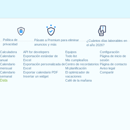
Política de
Pásate a Premium para eliminar
¿Cuántos días laborables en
privacidad
anuncios y más
el año 2026?
Calculadora
API for developers
Equipos
Configuración
Calendario
Exportación estándar de
Todo list
Página de inicio de
anual
Excel
Mis cumpleaños
sesión
Calendario
Exportación personalizada de
Centro de recordatorios
Página de contacto
mensual
Excel
Mi planificación
Aviso legal
Calendario
Exportar calendario PDF
El optimizador de
Compartir
semanal
Insertar un widget
vacaciones
Data
Café de la mañana