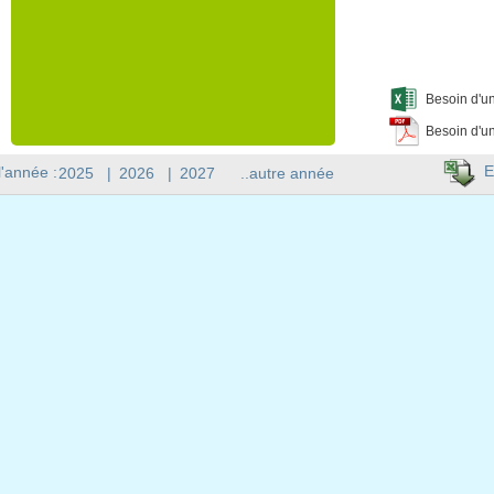
Besoin d'un
Besoin d'un
E
l'année :
2025
|
2026
|
2027
..autre année