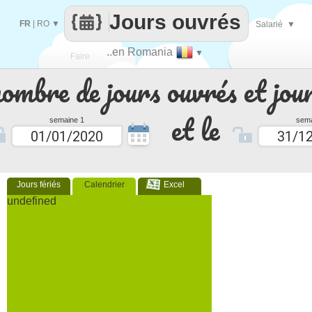
Jours ouvrés
FR
|
RO
▼
Salarié
▼
..en Romania
▼
Faire
nombre de jours ouvrés et jour
que
et le
semaine 1
sema
Jours fériés
Calendrier
Excel
undefined