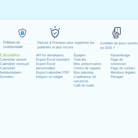
Politique de
Passez à Premium pour supprimer les
Combien de jours ouvrés
confidentialité
publicités et plus encore
en 2026 ?
Calculatrice
API for developers
Équipes
Paramétrage
Calendrier annuel
Export Excel standard
Todo list
Page de
Calendrier mensuel
Export Excel
Mes anniversaires
connexion
Calendrier
personnalisé
Centre de rappels
Page de contact
hebdomadaire
Export calendrier PDF
Mon planning
Mentions légales
Données
Intégrer un widget
L'optimiseur de
Partager
vacances
Café du matin