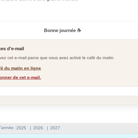
Bonne journée ☕
es d’e-mail
ez cet e-mail parce que vous avez activé le café du matin.
afé du matin en ligne
nner de cet e-mail.
l'année :
2025
|
2026
|
2027