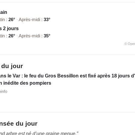
ain
tin :
26°
·
Après-midi :
33°
 2 jours
tin :
26°
·
Après-midi :
35°
© Ope
 du jour
ns le Var : le feu du Gros Bessillon est fixé après 18 jours 
n inédite des pompiers
einfo
nsée du jour
and arbre est né d’une graine menue.”