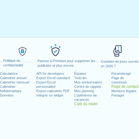
Politique de
Passez à Premium pour supprimer les
Combien de jours ouvrés
confidentialité
publicités et plus encore
en 2026 ?
Calculatrice
API for developers
Équipes
Paramétrage
Calendrier annuel
Export Excel standard
Todo list
Page de
Calendrier mensuel
Export Excel
Mes anniversaires
connexion
Page de contact
Calendrier
personnalisé
Centre de rappels
hebdomadaire
Export calendrier PDF
Mon planning
Mentions légales
Données
Intégrer un widget
L'optimiseur de
Partager
vacances
Café du matin