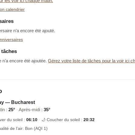
ur les voir ici chaque matin.
on calendrier
saires
saire n’a encore été ajouté.
nniversaires
e tâches
 n’a encore été ajoutée.
Gérez votre liste de tâches pour la voir ici 
o
ay — Bucharest
tin :
25°
·
Après-midi :
35°
ver du soleil :
06:10
·
🌙 Coucher du soleil :
20:32
alité de l'air: Bon (AQI 1)