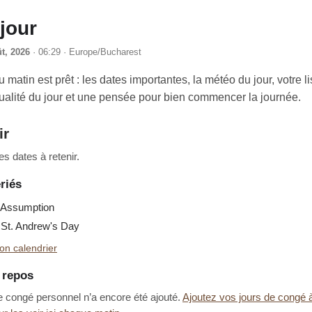
jour
t, 2026
· 06:29 · Europe/Bucharest
u matin est prêt : les dates importantes, la météo du jour, votre li
tualité du jour et une pensée pour bien commencer la journée.
ir
s dates à retenir.
riés
Assumption
St. Andrew's Day
on calendrier
e repos
e congé personnel n’a encore été ajouté.
Ajoutez vos jours de congé 