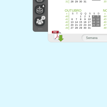
31
28
29
30
31
35
OUTUBRO
N
s
S
T
Q
Q
S
S
D
s
40
1
2
3
4
5
44
0
41
6
7
8
9
10
11
12
45
42
13
14
15
16
17
18
19
46
43
20
21
22
23
24
25
26
47
...
44
27
28
29
30
31
48
Semana