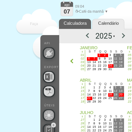
ago
09:04
07
☕
Café da manhã ▼
Calculadora
Calendário
Faça
▼
cada
API
JANEIRO
F
s
S
T
Q
Q
S
S
D
s
01
1
2
3
4
5
05
02
6
7
8
9
10
11
12
06
03
13
14
15
16
17
18
19
07
04
20
21
22
23
24
25
26
08
EXPORT
05
27
28
29
30
31
09
ABRIL
M
s
S
T
Q
Q
S
S
D
s
14
1
2
3
4
5
6
18
15
7
8
9
10
11
12
13
19
16
14
15
16
17
18
19
20
20
17
21
22
23
24
25
26
27
21
18
28
29
30
22
ÚTEIS
JULHO
A
s
S
T
Q
Q
S
S
D
s
27
1
2
3
4
5
6
31
28
7
8
9
10
11
12
13
32
0
29
14
15
16
17
18
19
20
33
30
21
22
23
24
25
26
27
34