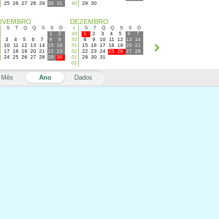
25
26
27
28
29
30
31
40
29
30
OVEMBRO
DEZEMBRO
S
T
Q
Q
S
S
D
s
S
T
Q
Q
S
S
D
1
2
49
1
2
3
4
5
6
7
3
4
5
6
7
8
9
50
8
9
10
11
12
13
14
10
11
12
13
14
15
16
51
15
16
17
18
19
20
21
17
18
19
20
21
22
23
52
22
23
24
25
26
27
28
24
25
26
27
28
29
30
01
29
30
31
02
Mês
Ano
Dados