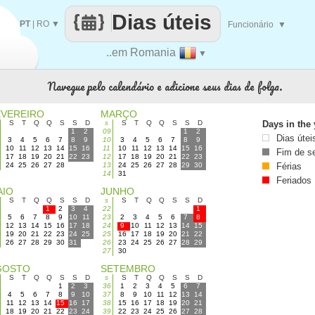
Dias úteis
PT
|
RO
▼
Funcionário
▼
..em Romania
▼
Navegue pelo calendário e adicione seus dias de folga.
EVEREIRO
MARÇO
S
T
Q
Q
S
S
D
s
S
T
Q
Q
S
S
D
Days in the 
1
2
09
1
2
Dias útei
3
4
5
6
7
8
9
10
3
4
5
6
7
8
9
10
11
12
13
14
15
16
11
10
11
12
13
14
15
16
Fim de 
17
18
19
20
21
22
23
12
17
18
19
20
21
22
23
24
25
26
27
28
13
24
25
26
27
28
29
30
Férias
14
31
Feriados
AIO
JUNHO
S
T
Q
Q
S
S
D
s
S
T
Q
Q
S
S
D
1
2
3
4
22
1
5
6
7
8
9
10
11
23
2
3
4
5
6
7
8
12
13
14
15
16
17
18
24
9
10
11
12
13
14
15
19
20
21
22
23
24
25
25
16
17
18
19
20
21
22
26
27
28
29
30
31
26
23
24
25
26
27
28
29
27
30
GOSTO
SETEMBRO
S
T
Q
Q
S
S
D
s
S
T
Q
Q
S
S
D
1
2
3
36
1
2
3
4
5
6
7
4
5
6
7
8
9
10
37
8
9
10
11
12
13
14
11
12
13
14
15
16
17
38
15
16
17
18
19
20
21
18
19
20
21
22
23
24
39
22
23
24
25
26
27
28