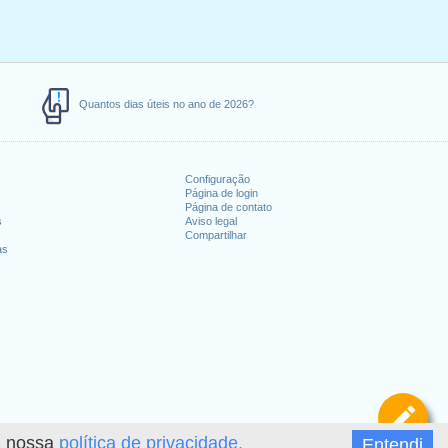
Quantos dias úteis no ano de 2026?
Configuração
Página de login
Página de contato
s
Aviso legal
Compartilhar
as
De
 a nossa
política de privacidade.
Entendi