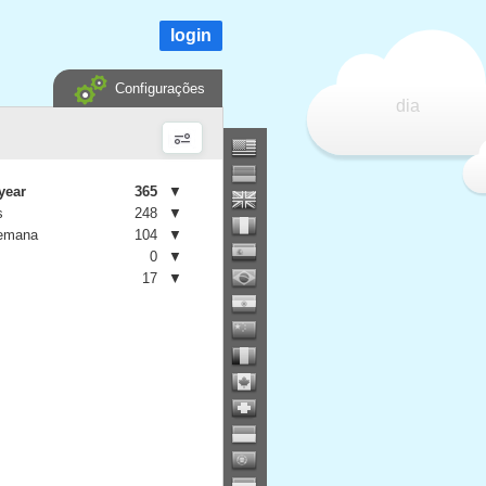
login
Configurações
dia
year
365
▼
s
248
▼
semana
104
▼
0
▼
17
▼