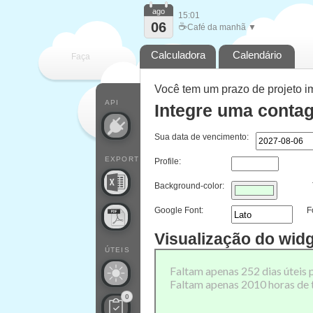
ago
15:01
06
☕
Café da manhã ▼
Calculadora
Calendário
Faça
Você tem um prazo de projeto i
cada
API
Integre uma contag
Sua data de vencimento:
EXPORT
Profile:
Background-color:
Google Font:
F
Visualização do wid
ÚTEIS
0