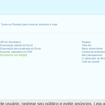
Torne-se Premium para remover anúncios e mais
API for developers
Equipes
Exportação padrão do Excel
Todo list
Exportação personalizada do Excel
Meus aniversários
Exportar calendário em PDF
Central de lembrete
Incorporar um widget
Meu planejamento
O otimizador de féri
Café da manhã
 usuário, rastrear seu público e exibir anúncios. Leia