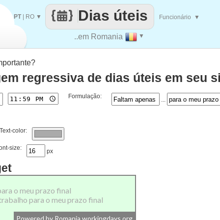
Dias úteis
PT
|
RO
▼
Funcionário
▼
..em Romania
▼
mportante?
em regressiva de dias úteis em seu si
Formulação:
...
Text-color:
ont-size:
px
get