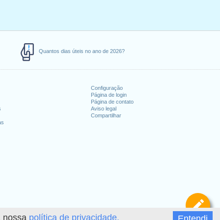
Quantos dias úteis no ano de 2026?
Configuração
Página de login
Página de contato
s
Aviso legal
Compartilhar
as
De
 a nossa
política de privacidade.
Entendi