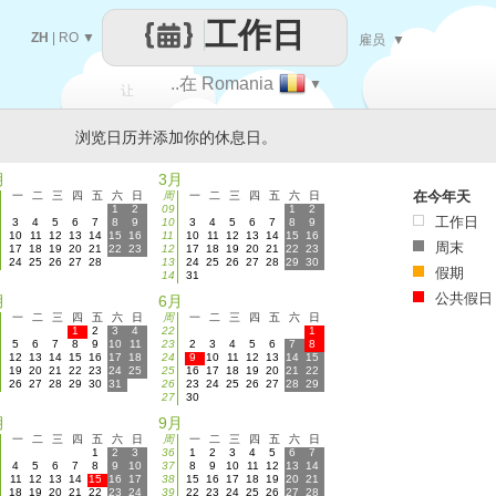
工作日
ZH
|
RO
▼
雇员
▼
..在 Romania
▼
让
浏览日历并添加你的休息日。
每一天
月
3月
在今年天
一
二
三
四
五
六
日
周
一
二
三
四
五
六
日
1
2
09
1
2
工作日
3
4
5
6
7
8
9
10
3
4
5
6
7
8
9
10
11
12
13
14
15
16
11
10
11
12
13
14
15
16
周末
17
18
19
20
21
22
23
12
17
18
19
20
21
22
23
24
25
26
27
28
13
24
25
26
27
28
29
30
假期
14
31
公共假日
月
6月
一
二
三
四
五
六
日
周
一
二
三
四
五
六
日
1
2
3
4
22
1
5
6
7
8
9
10
11
23
2
3
4
5
6
7
8
12
13
14
15
16
17
18
24
9
10
11
12
13
14
15
19
20
21
22
23
24
25
25
16
17
18
19
20
21
22
26
27
28
29
30
31
26
23
24
25
26
27
28
29
27
30
月
9月
一
二
三
四
五
六
日
周
一
二
三
四
五
六
日
1
2
3
36
1
2
3
4
5
6
7
4
5
6
7
8
9
10
37
8
9
10
11
12
13
14
11
12
13
14
15
16
17
38
15
16
17
18
19
20
21
18
19
20
21
22
23
24
39
22
23
24
25
26
27
28