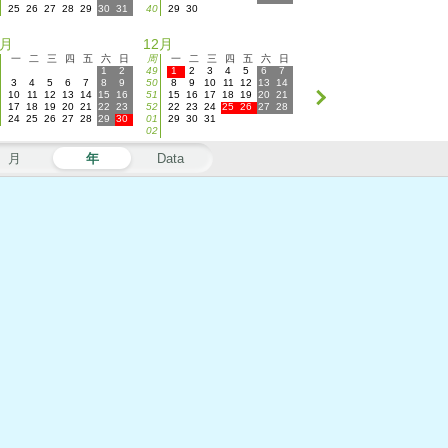
25
26
27
28
29
30
31
40
29
30
1月
12月
一
二
三
四
五
六
日
周
一
二
三
四
五
六
日
1
2
49
1
2
3
4
5
6
7
3
4
5
6
7
8
9
50
8
9
10
11
12
13
14
10
11
12
13
14
15
16
51
15
16
17
18
19
20
21
17
18
19
20
21
22
23
52
22
23
24
25
26
27
28
24
25
26
27
28
29
30
01
29
30
31
02
月
年
Data